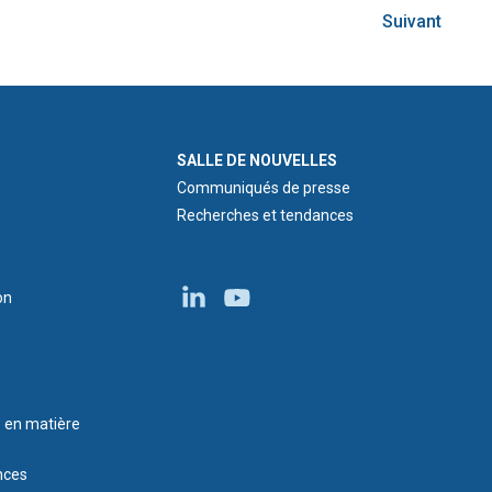
Suivant
NEWS ROOM
SALLE DE NOUVELLES
Communiqués de presse
Recherches et tendances
on
s en matière
nces