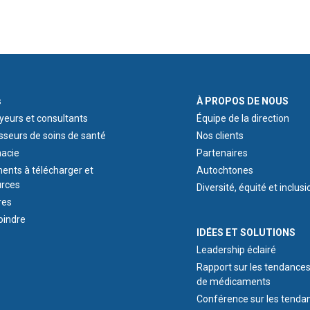
ER 1
ABOUT US
s
À PROPOS DE NOUS
eurs et consultants
Équipe de la direction
sseurs de soins de santé
Nos clients
acie
Partenaires
nts à télécharger et
Autochtones
urces
Diversité, équité et inclusi
res
oindre
IDEAS & INSIGHTS
IDÉES ET SOLUTIONS
Leadership éclairé
Rapport sur les tendance
de médicaments
Conférence sur les tenda