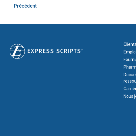
Précédent
FOOT
Client
Employ
Fourni
Pharm
Docume
resso
Carriè
Nous j