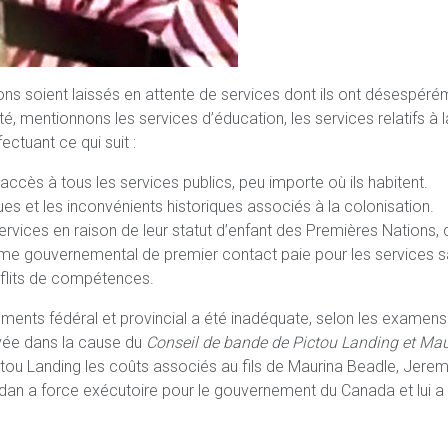
ions soient laissés en attente de services dont ils ont désespéré
 mentionnons les services d’éducation, les services relatifs à la p
ectuant ce qui suit :
ccès à tous les services publics, peu importe où ils habitent.
ues et les inconvénients historiques associés à la colonisation.
 services en raison de leur statut d’enfant des Premières Nations, 
isme gouvernemental de premier contact paie pour les services 
nflits de compétences.
ments fédéral et provincial a été inadéquate, selon les exame
evée dans la cause du
Conseil de bande de Pictou Landing et Ma
u Landing les coûts associés au fils de Maurina Beadle, Jeremy
Jordan a force exécutoire pour le gouvernement du Canada et lu