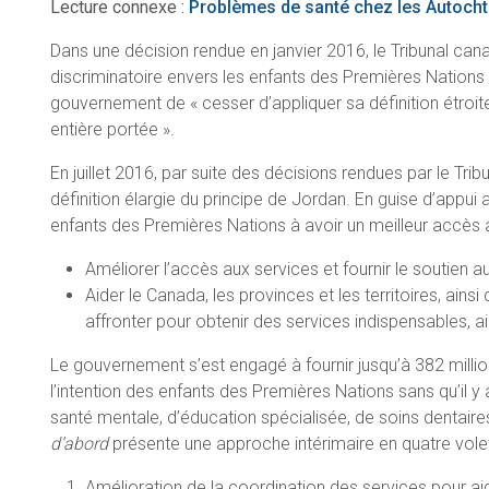
Lecture connexe :
Problèmes de santé chez les Autoch
Dans une décision rendue en janvier 2016, le Tribunal can
discriminatoire envers les enfants des Premières Nations 
gouvernement de « cesser d’appliquer sa définition étroit
entière portée ».
En juillet 2016, par suite des décisions rendues par le T
définition élargie du principe de Jordan. En guise d’appui 
enfants des Premières Nations à avoir un meilleur accès aux
Améliorer l’accès aux services et fournir le soutien 
Aider le Canada, les provinces et les territoires, ain
affronter pour obtenir des services indispensables, a
Le gouvernement s’est engagé à fournir jusqu’à 382 millio
l’intention des enfants des Premières Nations sans qu’il 
santé mentale, d’éducation spécialisée, de soins dentaires,
d’abord
présente une approche intérimaire en quatre volet
Amélioration de la coordination des services pour aid