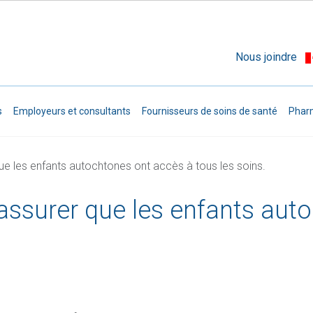
Aller au contenu principal
Nous joindre
ondary Navigation
s
Employeurs et consultants
Fournisseurs de soins de santé
Phar
que les enfants autochtones ont accès à tous les soins.
’assurer que les enfants au