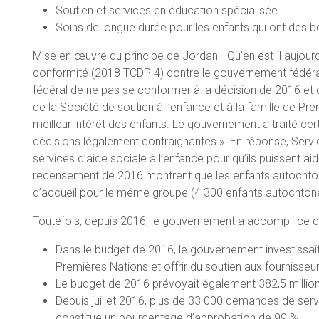
Soutien et services en éducation spécialisée
Soins de longue durée pour les enfants qui ont des be
Mise en œuvre du principe de Jordan - Qu’en est-il aujour
conformité (2018 TCDP 4) contre le gouvernement fédéral
fédéral de ne pas se conformer à la décision de 2016 et d
de la Société de soutien à l’enfance et à la famille de Pr
meilleur intérêt des enfants. Le gouvernement a traité
décisions légalement contraignantes ». En réponse, Serv
services d’aide sociale à l’enfance pour qu’ils puissent a
recensement de 2016 montrent que les enfants autochton
d’accueil pour le même groupe (4 300 enfants autochtone
Toutefois, depuis 2016, le gouvernement a accompli ce qui
Dans le budget de 2016, le gouvernement investissait
Premières Nations et offrir du soutien aux fournisseu
Le budget de 2016 prévoyait également 382,5 millions
Depuis juillet 2016, plus de 33 000 demandes de serv
constitue un pourcentage d’approbation de 99 %.