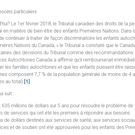
soins particuliers
d’hui? Le 1er février 2018, le Tribunal canadien des droits de l
 en matière de bien-être des enfants Premières Nations. Dans l
e continuer à traiter de façon discriminatoire les enfants autoch
emières Nations du Canada, « le Tribunal a constaté que le Canada
 certaines des décisions du Tribunal comme des recommandation
ices Autochtones Canada a affirmé qu’il rembourserait immédiat
ider les familles autochtones et que les enfants puissent être lai
es composent 7,7 % de la population générale de moins de 4 an
s au total).
[1]
 suit :
 635 millions de dollars sur 5 ans pour résoudre le problème de 
rs de services qui ont été les premiers à répondre aux besoins.
 de dollars destinés aux services de santé, aux services sociau
ices et de soutien ont été approuvées pour les enfants des Prem