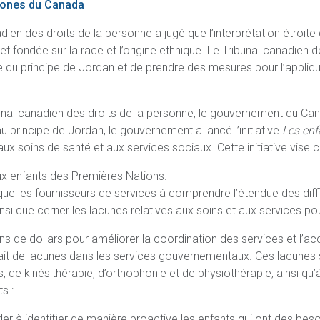
tones du Canada
adien des droits de la personne a jugé que l’interprétation étroi
et fondée sur la race et l’origine ethnique. Le Tribunal canadien
e du principe de Jordan et de prendre des mesures pour l’appliq
ribunal canadien des droits de la personne, le gouvernement du 
au principe de Jordan, le gouvernement a lancé l’initiative
Les enf
 soins de santé et aux services sociaux. Cette initiative vise ce 
aux enfants des Premières Nations.
si que les fournisseurs de services à comprendre l’étendue des di
insi que cerner les lacunes relatives aux soins et aux services po
ns de dollars pour améliorer la coordination des services et l’a
y ait de lacunes dans les services gouvernementaux. Ces lacunes s
 de kinésithérapie, d’orthophonie et de physiothérapie, ainsi qu’à
s :
er à identifier de manière proactive les enfants qui ont des besoi