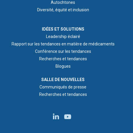
Autochtones
Diversité, équité et inclusion
IDEAS & INSIGHTS
IDÉES ET SOLUTIONS
Leadership éclairé
Rapport sur les tendances en matière de médicaments
Conférence sur les tendances
Recherches et tendances
Blogues
NEWS ROOM
SALLE DE NOUVELLES
Communiqués de presse
Recherches et tendances