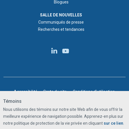
Blogues
NEWS ROOM
SALLE DE NOUVELLES
Communiqués de presse
Recherches et tendances
BOTTOM FOOTER
Accessibilité
Carte du site
Conditions d'utilisation
Confidentialité
Ligne directe antifraude
Témoins
Nous utilisons des témoins sur notre site Web afin de vous offrir la
© Express Scripts Canada, 2025. Tous droits réservés.
meilleure expérience de navigation possible. Apprenez-en plus sur
notre politique de protection de la vie privée en cliquant
sur ce lien
.